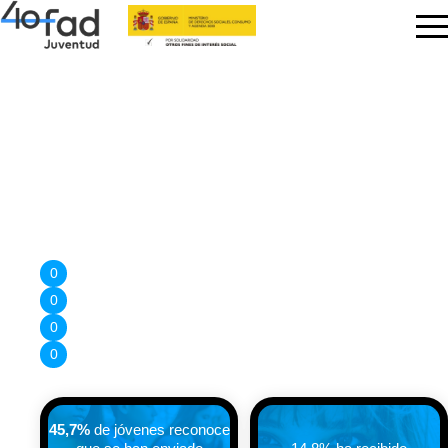
Sin tu permiso, no
“El 45% de jóvenes ha sufrido el envío de imágenes íntimas
sin su consentimiento”
No los dejes solos.
Violencia digital y sexting no consentido
Uso excesivo de redes y salud mental
Juegos con apuestas y riesgos económicos
Acoso y odio digital
45,7%
de jóvenes reconoce