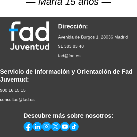
María 15 años
Deseo recibir comunicaciones de Fad Juventud, con la finalidad de
mantenerme informado de acciones, colaboraciones y campañas
comerciales promovidas por dicha entidad.
Dirección:
Avenida de Burgos 1. 28036 Madrid
Donar
91 383 83 48
fad@fad.es
Servicio de Información y Orientación de Fad
Juventud:
900 16 15 15
consultas@fad.es
Descubre más sobre nosotros: