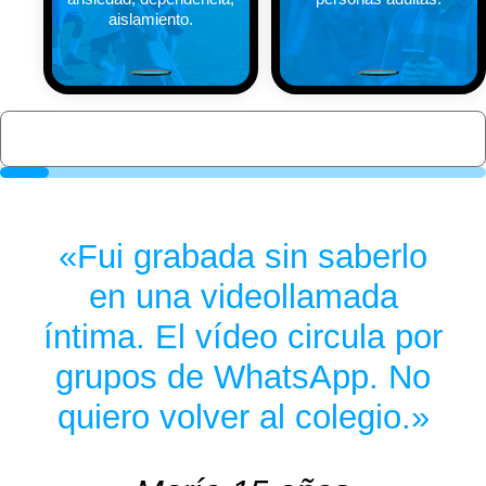
sexting y consentimiento digital.
aislamiento.
Nombre / Entidad *
Apaga una pantalla para donar
Apellidos *
10%
Pantallas apagadas: 1
Teléfono
Fui grabada sin saberlo
en una videollamada
Correo electrónico *
íntima. El vídeo circula por
DNI / NIE / NIF *
grupos de WhatsApp. No
quiero volver al colegio.
Código postal *
He leído la información sobre protección de datos y acepto los
términos de la
política de privacidad
*