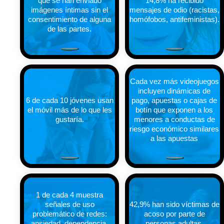
que se han enviado
14,8% ha recibido
imágenes íntimas sin el
mensajes de odio (racistas,
consentimiento de alguna
homófobos, antifeministas).
de las partes.
Elige cuánto quieres donar *
15 €
Cada vez más videojuegos
20 €
incluyen dinámicas de
6 de cada 10 jóvenes usan
pago, apuestas o cajas de
el móvil más de lo que les
botín que exponen a los
25 €
gustaría.
menores a conductas de
riesgo económico similares
a las apuestas
30 €
40 €
50 €
1 de cada 4 muestra
señales de uso
42,9% han sido víctimas de
problemático de redes:
acoso por parte de
Para financiar sesiones informativas en centros escolares sobre
ansiedad, dependencia,
personas adultas.