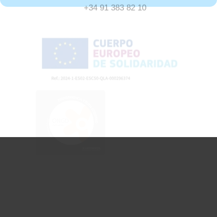
Dirección:
Avenida de Burgos 1. 28036 Madrid
91 383 83 48
fad@fad.es